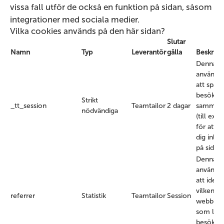
vissa fall utför de också en funktion på sidan, såsom
integrationer med sociala medier.
Vilka cookies används på den här sidan?
Slutar
Namn
Typ
Leverantör
gälla
Beskrivn
Denna c
används 
att spara
besökar
Strikt
_tt_session
Teamtailor
2 dagar
samman
nödvändiga
(till exe
för att h
dig inlo
på sidan)
Denna c
används 
att identi
vilken
referrer
Statistik
Teamtailor
Session
webblän
som led
besökarna