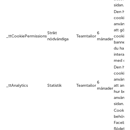
sidan.
Den här
cookien
används 
att göm
Strikt
6
_ttCookiePermissions
Teamtailor
cookie-
nödvändiga
månader
bannern 
du har
interage
med den
Den här
cookien
används 
6
_ttAnalytics
Statistik
Teamtailor
att analy
månader
hur besö
använde
sidan.
Cookien
behövs f
Faceboo
flödet sk