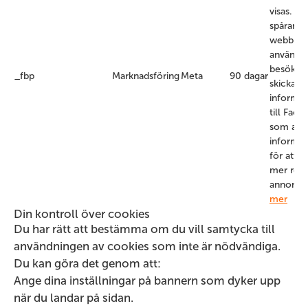
visas. D
spårar vi
webbpla
använda
besöker
_fbp
Marknadsföring
Meta
90 dagar
skickar 
informat
till Face
som anv
informat
för att vi
mer rele
annonse
mer
Din kontroll över cookies
Du har rätt att bestämma om du vill samtycka till
användningen av cookies som inte är nödvändiga.
Du kan göra det genom att:
Ange dina inställningar på bannern som dyker upp
när du landar på sidan.